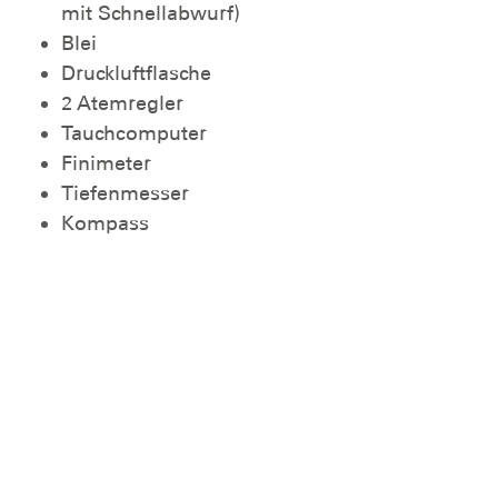
mit Schnellabwurf)
Blei
Druckluftflasche
2 Atemregler
Tauchcomputer
Finimeter
Tiefenmesser
Kompass
Tauchlampen
Um die Prüfung zum Einsatztaucher absolvieren
zu dürfen, müssen vorher folgende Teilprüfungen
absolviert werden.
Schnorcheltauchabzeichen
CMAS *
Orientierung unter Wasser