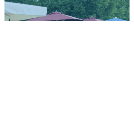
60 Jahre DLRG Freudenberg
e.V. – ein wirklich schönes
Jubiläumswochenende
Mit großer Freude und auch ein wenig Stolz
blicken wir auf ein rundum gelungenes
Festwochenende zurü ...