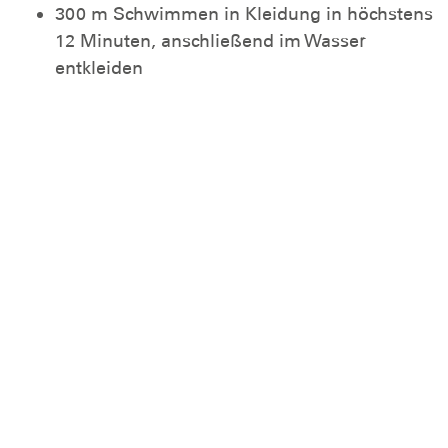
300 m Schwimmen in Kleidung in höchstens
12 Minuten, anschließend im Wasser
entkleiden
Ein Sprung aus 3 m Höhe
25 m Streckentauchen
dreimal Tieftauchen von der
Wasseroberfläche, zweimal kopfwärts und
einmal fußwärts innerhalb von 3 Minuten,
mit dreimaligem Heraufholen eines 5 kg
Tauchrings oder eines gleichartigen
Gegenstandes (Wassertiefe zwischen 3 und
5 m)
50 m Transportschwimmen: Schieben oder
Ziehen in höchstens 1:30 Minuten
Fertigkeiten zur Vermeidung von
Umklammerungen sowie zur Befreiung aus
Halsumklammerung von hinten und